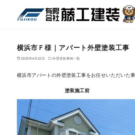
コ
ン
テ
ン
ツ
へ
横浜市Ｆ様｜アパート外壁塗装工事
移
2025年4月22日
外壁塗装事例一覧
動
横浜市アパートの外壁塗装工事をお任せいただいた
塗装施工前